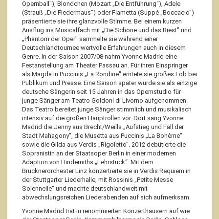
Opernball"), Blondchen (Mozart „Die Entführung"), Adele
(Strauß „Die Fledermaus") oder Fiametta (Suppé „Boccacio")
präsentierte sie ihre glanzvolle Stimme. Bei einem kurzen
Ausflug ins Musicalfach mit „Die Schöne und das Biest" und
„Phantom der Oper" sammelte sie während einer
Deutschlandtournee wertvolle Erfahrungen auch in diesem
Genre. In der Saison 2007/08 nahm Yvonne Madrid eine
Festanstellung am Theater Passau an. Für ihren Einspringer
als Magda in Puccinis „La Rondine" erntete sie großes Lob bei
Publikum und Presse. Eine Saison später wurde sie als einzige
deutsche Sängerin seit 15 Jahren in das Opernstudio für
junge Sänger am Teatro Goldoni di Livorno aufgenommen.
Das Teatro bereitet junge Sänger stimmlich und musikalisch
intensiv auf die großen Hauptrollen vor. Dort sang Yvonne
Madrid die Jenny aus Brecht/Weills „Aufstieg und Fall der
Stadt Mahagony", die Musetta aus Puccinis „La Bohème"
sowie die Gilda aus Verdis „Rigoletto". 2012 debütierte die
Sopranistin an der Staatsoper Berlin in einer modernen
Adaption von Hindemiths „Lehrstück“. Mit dem
Brucknerorchester Linz konzertierte sie in Verdis Requiem in
der Stuttgarter Liederhalle, mit Rossinis „Petite Messe
Solennelle“ und machte deutschlandweit mit
abwechslungsreichen Liederabenden auf sich aufmerksam.
Yvonne Madrid trat in renommierten Konzerthäusern auf wie