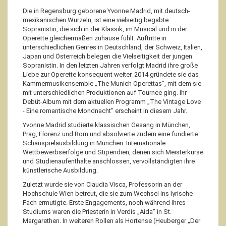
Die in Regensburg geborene Yvonne Madrid, mit deutsch-
mexikanischen Wurzeln, ist eine vielseitig begabte
Sopranistin, die sich in der Klassik, im Musical und in der
Operette gleichermaßen zuhause fühlt. Auftritte in
unterschiedlichen Genres in Deutschland, der Schweiz, Italien,
Japan und Österreich belegen die Vielseitigkeit der jungen
Sopranistin. In den letzten Jahren verfolgt Madrid ihre große
Liebe zur Operette konsequent weiter. 2014 gründete sie das
Kammermusikensemble „The Munich Operettas", mit dem sie
mit unterschiedlichen Produktionen auf Tournee ging. Ihr
Debüt-Album mit dem aktuellen Programm „The Vintage Love
- Eine romantische Mondnacht" erscheint in diesem Jahr.
Yvonne Madrid studierte klassischen Gesang in München,
Prag, Florenz und Rom und absolvierte zudem eine fundierte
Schauspielausbildung in München. Internationale
Wettbewerbserfolge und Stipendien, denen sich Meisterkurse
und Studienaufenthalte anschlossen, vervollständigten ihre
künstlerische Ausbildung.
Zuletzt wurde sie von Claudia Visca, Professorin an der
Hochschule Wien betreut, die sie zum Wechsel ins lyrische
Fach ermutigte. Erste Engagements, noch während ihres
Studiums waren die Priesterin in Verdis „Aida" in St.
Margarethen. In weiteren Rollen als Hortense (Heuberger „Der