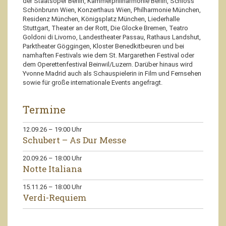
der Staatsoper Berlin, Kammerphilharmonie Berlin, Schloss
Schönbrunn Wien, Konzerthaus Wien, Philharmonie München,
Residenz München, Königsplatz München, Liederhalle
Stuttgart, Theater an der Rott, Die Glocke Bremen, Teatro
Goldoni di Livorno, Landestheater Passau, Rathaus Landshut,
Parktheater Göggingen, Kloster Benedkitbeuren und bei
namhaften Festivals wie dem St. Margarethen Festival oder
dem Operettenfestival Beinwil/Luzern. Darüber hinaus wird
Yvonne Madrid auch als Schauspielerin in Film und Fernsehen
sowie für große internationale Events angefragt.
Termine
12.09.26
–
19:00
Uhr
Schubert – As Dur Messe
20.09.26
–
18:00
Uhr
Notte Italiana
15.11.26
–
18:00
Uhr
Verdi-Requiem